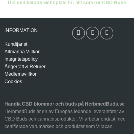
Din dedikerade webbplats för allt som rör CBD Buds
INFORMATION
Kundtjänst
Allmänna Villkor
Integritetspolicy
Ångerrätt & Returer
Medlemsvillkor
Cookies
Handla CBD blommor och buds på HerbmedBuds.se
HerbmedBuds är en av Europas ledande leverantörer av
CBD Buds och cannabisprodukter. Vi arbetar endast med
certifierade varumärken och produkter som Viracan.