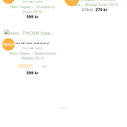
THC-NM VAPE
Vape – Mango Kush 50 %
Hero Vapes – Strawberry
579
kr
279
kr
Kush 50 %
599
kr
Nyhet!
OUT OF STOCK
THC-NM VAPE
Hero Vapes – Watermelon
Skittles 50 %
(1)
Rated
599
kr
4.00
out
of 5