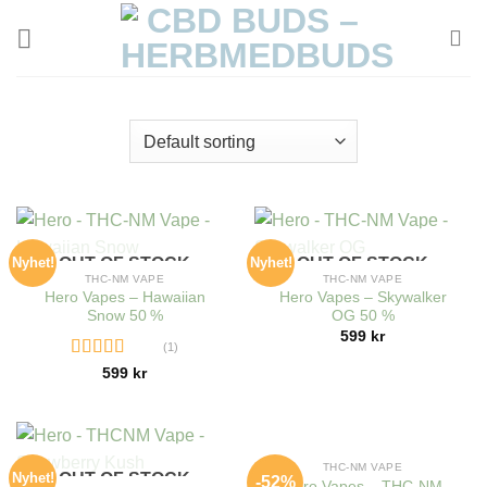
Skip
to
content
Nyhet!
OUT OF STOCK
Nyhet!
OUT OF STOCK
THC-NM VAPE
THC-NM VAPE
Hero Vapes – Hawaiian
Hero Vapes – Skywalker
Snow 50 %
OG 50 %
599
kr
(1)
Rated
5.00
599
kr
out of 5
OUT OF STOCK
THC-NM VAPE
Nyhet!
OUT OF STOCK
-52%
Hero Vapes – THC-NM