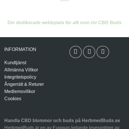
Din dedikerade webbplats för allt som rör CBD Buds
INFORMATION
Kundtjänst
Allmänna Villkor
Integritetspolicy
Ångerrätt & Returer
Medlemsvillkor
Cookies
Handla CBD blommor och buds på HerbmedBuds.se
HerbmedBuds är en av Europas ledande leverantörer av