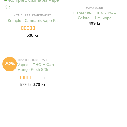
OUT OF STOCK
THCV VAPE
CanaPuff- THCV 79% –
KOMPLETT STARTPAKET
Gelato – 1 ml Vape
Komplett Cannabis Vape Kit
499
kr
Rated
4.36
538
kr
out of 5
OUT OF STOCK
OKATEGORISERAD
-52%
Hero Vapes – THC-H Cart –
Mango Kush 9 %
(1)
Rated
5.00
579
kr
279
kr
out of 5