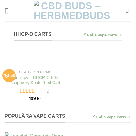
Skip
to
content
HHCP-O CARTS
Se alla vape carts
OUT OF STOCK
OKATEGORISERAD
Nyhet!
Canntropy – HHCP-O 5 % –
Raspberry Kush -1 ml Cart
(2)
Rated
5.00
499
kr
out of 5
POPULÄRA VAPE CARTS
Se alla vape carts