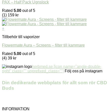
PAX – Half Pack Ugnslock
Rated
5.00
out of 5
(1)
159
kr
+
Tillbehör till vaporizer
Flowermate Aura – Screens – filter till kammare
Rated
5.00
out of 5
(4)
39
kr
herbmed.se [icon name="angle-double-
right" class="" unprefixed_class=""]
Följ oss på instagram
Din dedikerade webbplats för allt som rör CBD
Buds
INFORMATION