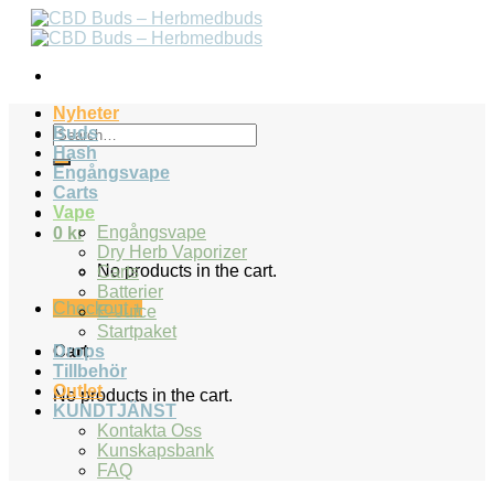
Skip
to
content
Nyheter
Search
Buds
for:
Hash
Engångsvape
Carts
Vape
Engångsvape
0
kr
Dry Herb Vaporizer
No products in the cart.
Carts
Batterier
Checkout
+
E-Juice
Startpaket
Drops
Cart
Tillbehör
Outlet
No products in the cart.
KUNDTJÄNST
Kontakta Oss
Kunskapsbank
FAQ