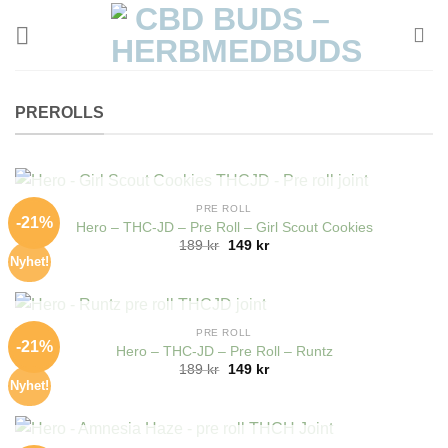
Skip
to
content
PREROLLS
OUT OF STOCK
PRE ROLL
-21%
Hero – THC-JD – Pre Roll – Girl Scout Cookies
189
kr
149
kr
Nyhet!
OUT OF STOCK
PRE ROLL
-21%
Hero – THC-JD – Pre Roll – Runtz
189
kr
149
kr
Nyhet!