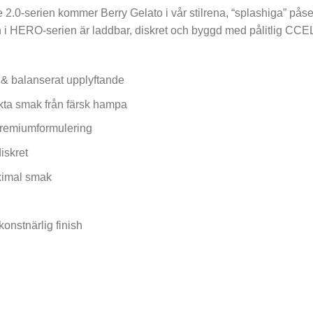
 2.0-serien kommer Berry Gelato i vår stilrena, “splashiga” påse 
en i HERO-serien är laddbar, diskret och byggd med pålitlig CC
g & balanserat upplyftande
 äkta smak från färsk hampa
premiumformulering
iskret
ximal smak
konstnärlig finish