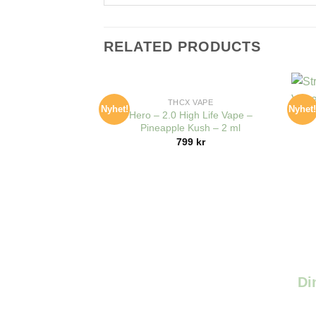
RELATED PRODUCTS
+
+
THCX VAPE
Nyhet!
Nyhet
Hero – 2.0 High Life Vape –
Pineapple Kush – 2 ml
799
kr
Di