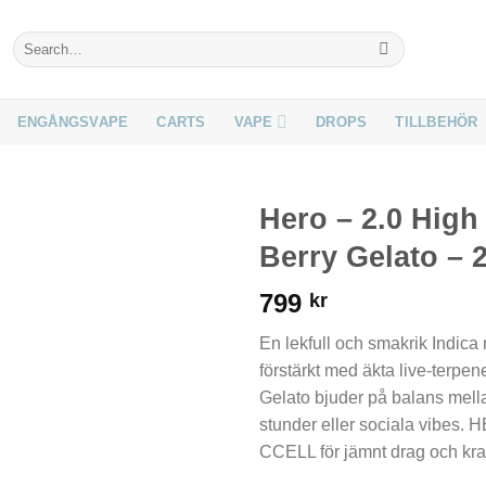
Search
for:
ENGÅNGSVAPE
CARTS
VAPE
DROPS
TILLBEHÖR
Hero – 2.0 High
Berry Gelato – 
799
kr
En lekfull och smakrik Indica
förstärkt med äkta live-terpene
Gelato bjuder på balans mellan
stunder eller sociala vibes.
CCELL för jämnt drag och kraf