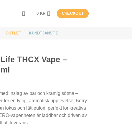
0
KR
CHECKOUT
OUTLET
KUNDTJÄNST
 Life THCX Vape –
2ml
 med inslag av bär och krämig sötma –
r för en fyllig, aromatisk upplevelse. Berry
 fokus och lätt eufori, perfekt för kreativa
 HERO-vapenheten är laddbar och driven av
tfull leverans.