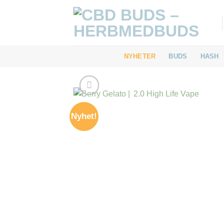
Skip
to
content
NYHETER
BUDS
HASH
Nyhet!