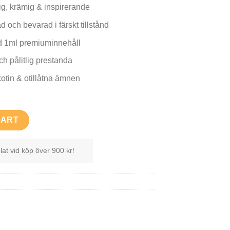
rig, krämig & inspirerande
d och bevarad i färskt tillstånd
 1ml premiuminnehåll
 pålitlig prestanda
kotin & otillåtna ämnen
 - Berry Gelato - 2ml quantity
CART
lat vid köp över 900 kr!