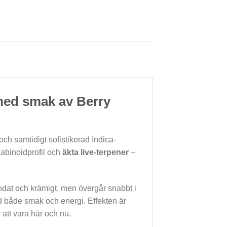
e med smak av Berry
ch samtidigt sofistikerad Indica-
binoidprofil och
äkta live-terpener
–
undat och krämigt, men övergår snabbt i
d både smak och energi. Effekten är
 att vara här och nu.