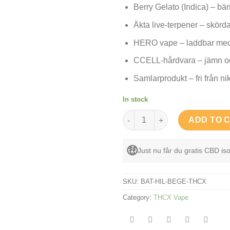
Berry Gelato (Indica) – bä
Äkta live-terpener – skörda
HERO vape – laddbar med
CCELL-hårdvara – jämn och
Samlarprodukt – fri från ni
In stock
Hero – 2.0 High Life THCX Vape
ADD TO 
🤑
Just nu får du gratis CBD iso
SKU:
BAT-HIL-BEGE-THCX
Category:
THCX Vape