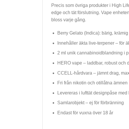
Precis som övriga produkter i High Life
edge och tät förslutning. Vape enhet
bloss varje gång.
Berry Gelato (Indica): bärig, krämi
Innehåller äkta live-terpener – för
2 ml unik cannabinoidblandning i 
HERO vape – laddbar, robust och d
CCELL-hårdvara – jämnt drag, ma
Fri från nikotin och otillåtna ämnen
Levereras i lufttät designpåse med 
Samlarobjekt – ej för förbränning
Endast för vuxna över 18 år