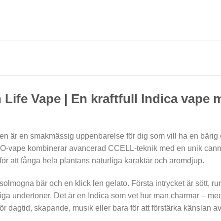
h Life Vape | En kraftfull Indica vap
rien är en smakmässig uppenbarelse för dig som vill ha en bärig o
O-vape kombinerar avancerad CCELL-teknik med en unik canna
för att fånga hela plantans naturliga karaktär och aromdjup.
lmogna bär och en klick len gelato. Första intrycket är sött, r
miga undertoner. Det är en Indica som vet hur man charmar – me
 dagtid, skapande, musik eller bara för att förstärka känslan av