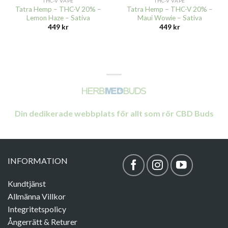
THC-V VAPE
THC-V VAPE
Tatra Hemp – THC-V 20% –
Tatra Hemp – THC-V 20% –
Lemon Haze – Sativa
Maui Wowie – Sativa
449
kr
449
kr
Din dedikerade webbplats för allt som rör CBD Buds
INFORMATION
Kundtjänst
Allmänna Villkor
Integritetspolicy
Ångerrätt & Returer