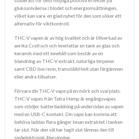
studerats för dess möjliga positiva effekter på
glukosnivåerna i blodet och energiomsättningen,
vilket kan vara en glad nyhet för den som söker ett
alternativ för viktkontroll.
THC-V vapen är av hög kvalitet och är tillverkad av
anrika Ccell och och innefattar en tank av glas och
keramik med ett innehåll som består av en
blandning av THC-V extrakt, naturliga terpener
samt CBD live resin, framställd helt utan färgämnen
eller andra tillsatser.
Förvara din THC-V vape på en mörk och sval plats.
THC-V vapes från Tatra Hemp är engångsvapes
som stödjer batteriladdning på undersidan av vapen
med en USB-C kontakt. Din vape kan komma att
behöva laddas flera gånger innan extraktet i tanken
tar slut. När den väl har tagit slut lämnas den till
småelektronik återvinning.