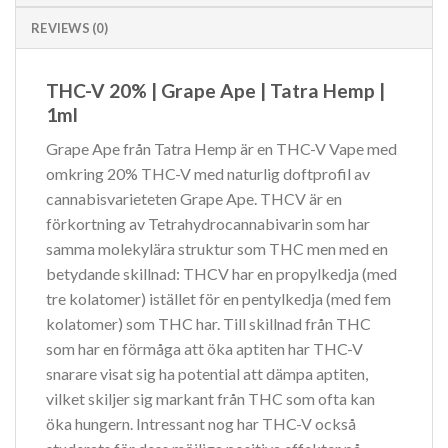
REVIEWS (0)
THC-V 20% | Grape Ape | Tatra Hemp |
1ml
Grape Ape från Tatra Hemp är en THC-V Vape med
omkring 20% THC-V med naturlig doftprofil av
cannabisvarieteten Grape Ape. THCV är en
förkortning av Tetrahydrocannabivarin som har
samma molekylära struktur som THC men med en
betydande skillnad: THCV har en propylkedja (med
tre kolatomer) istället för en pentylkedja (med fem
kolatomer) som THC har. Till skillnad från THC
som har en förmåga att öka aptiten har THC-V
snarare visat sig ha potential att dämpa aptiten,
vilket skiljer sig markant från THC som ofta kan
öka hungern. Intressant nog har THC-V också