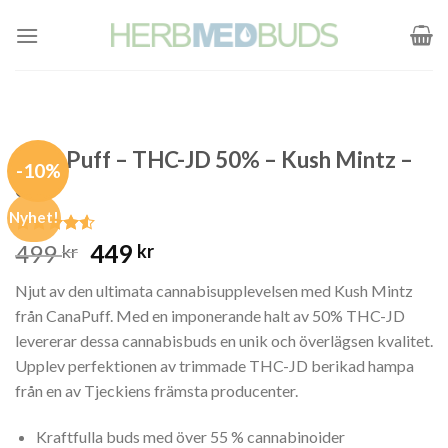
Skip
to
content
CanaPuff – THC-JD 50% – Kush Mintz –
-10%
3g
Nyhet!
Rated
4
499
449
kr
kr
4.50
out
of 5
Njut av den ultimata cannabisupplevelsen med Kush Mintz
based on
customer
från CanaPuff. Med en imponerande halt av 50% THC-JD
ratings
levererar dessa cannabisbuds en unik och överlägsen kvalitet.
Upplev perfektionen av trimmade THC-JD berikad hampa
från en av Tjeckiens främsta producenter.
Kraftfulla buds med över 55 % cannabinoider