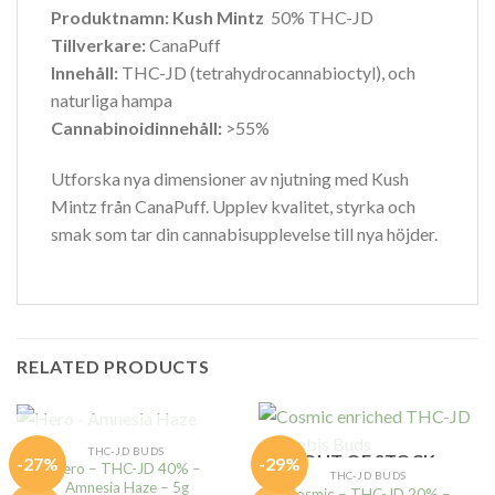
Produktnamn: Kush Mintz
50% THC-JD
Tillverkare:
CanaPuff
Innehåll:
THC-JD (tetrahydrocannabioctyl), och
naturliga hampa
Cannabinoidinnehåll:
>55%
Utforska nya dimensioner av njutning med Kush
Mintz från CanaPuff. Upplev kvalitet, styrka och
smak som tar din cannabisupplevelse till nya höjder.
RELATED PRODUCTS
OUT OF STOCK
THC-JD BUDS
OUT OF STOCK
-27%
-29%
Hero – THC-JD 40% –
THC-JD BUDS
Amnesia Haze – 5g
Cosmic – THC-JD 20% –