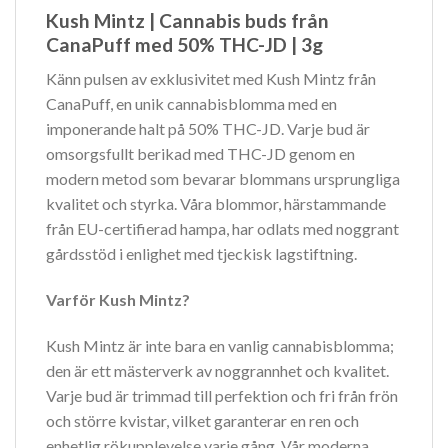
Kush Mintz | Cannabis buds från
CanaPuff med 50% THC-JD | 3g
Känn pulsen av exklusivitet med Kush Mintz från
CanaPuff, en unik cannabisblomma med en
imponerande halt på 50% THC-JD. Varje bud är
omsorgsfullt berikad med THC-JD genom en
modern metod som bevarar blommans ursprungliga
kvalitet och styrka. Våra blommor, härstammande
från EU-certifierad hampa, har odlats med noggrant
gårdsstöd i enlighet med tjeckisk lagstiftning.
Varför Kush Mintz?
Kush Mintz är inte bara en vanlig cannabisblomma;
den är ett mästerverk av noggrannhet och kvalitet.
Varje bud är trimmad till perfektion och fri från frön
och större kvistar, vilket garanterar en ren och
enhetlig rökupplevelse varje gång. Vår moderna