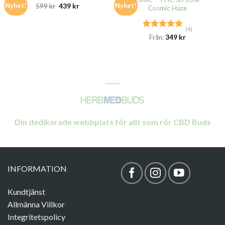
Nyhet!
Nyhet!
599
kr
439
kr
Cosmic Haze
(4)
Rated
4.75
Från:
349
kr
out of 5
Din dedikerade webbplats för allt som rör CBD Buds
INFORMATION
Kundtjänst
Allmänna Villkor
Integritetspolicy