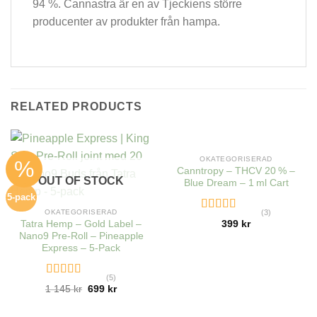
94 %. Cannastra är en av Tjeckiens större
producenter av produkter från hampa.
RELATED PRODUCTS
OUT OF STOCK
OKATEGORISERAD
%
Canntropy – THCV 20 % –
OUT OF STOCK
Blue Dream – 1 ml Cart
5-pack
OKATEGORISERAD
(3)
Rated
4.33
399
kr
Tatra Hemp – Gold Label –
out of 5
Nano9 Pre-Roll – Pineapple
Express – 5-Pack
(5)
Rated
4.80
1 145
kr
699
kr
out of 5