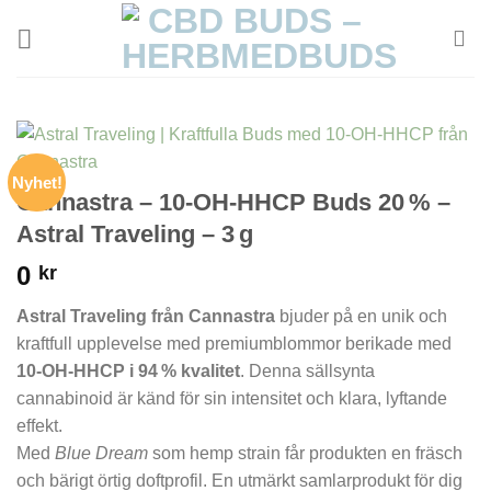
Skip
to
content
Nyhet!
Cannastra – 10-OH-HHCP Buds 20 % –
Astral Traveling – 3 g
0
kr
Astral Traveling från Cannastra
bjuder på en unik och
kraftfull upplevelse med premiumblommor berikade med
10-OH-HHCP i 94 % kvalitet
. Denna sällsynta
cannabinoid är känd för sin intensitet och klara, lyftande
effekt.
Med
Blue Dream
som hemp strain får produkten en fräsch
och bärigt örtig doftprofil. En utmärkt samlarprodukt för dig