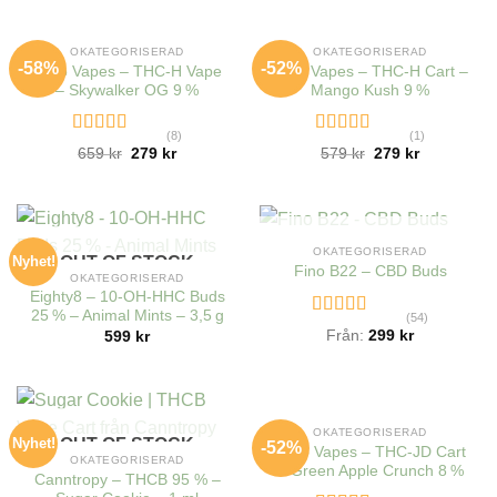
OUT OF STOCK
OUT OF STOCK
OKATEGORISERAD
OKATEGORISERAD
-58%
-52%
Hero Vapes – THC-H Vape
Hero Vapes – THC-H Cart –
– Skywalker OG 9 %
Mango Kush 9 %
(8)
(1)
Rated
Rated
5.00
659
kr
279
kr
579
kr
279
kr
4.00
out
out of 5
of 5
OUT OF STOCK
OKATEGORISERAD
Nyhet!
OUT OF STOCK
Fino B22 – CBD Buds
OKATEGORISERAD
Eighty8 – 10-OH-HHC Buds
25 % – Animal Mints – 3,5 g
(54)
Rated
Från:
299
kr
599
kr
4.26
out
of 5
OUT OF STOCK
OKATEGORISERAD
Nyhet!
OUT OF STOCK
-52%
Hero Vapes – THC-JD Cart
OKATEGORISERAD
– Green Apple Crunch 8 %
Canntropy – THCB 95 % –