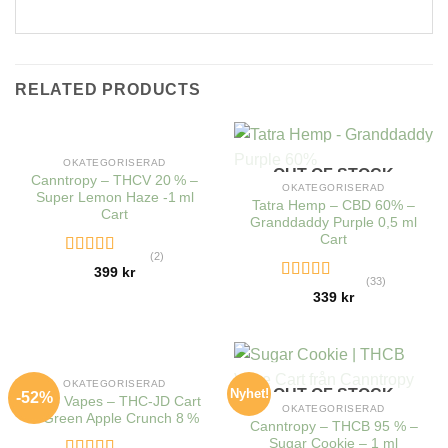
RELATED PRODUCTS
OUT OF STOCK
OKATEGORISERAD
OUT OF STOCK
Canntropy – THCV 20 % –
OKATEGORISERAD
Super Lemon Haze -1 ml
Tatra Hemp – CBD 60% –
Cart
Granddaddy Purple 0,5 ml
Cart
(2)
Rated
5.00
399
kr
out of 5
(33)
Rated
4.39
339
kr
out of 5
OUT OF STOCK
OKATEGORISERAD
Nyhet!
OUT OF STOCK
-52%
Hero Vapes – THC-JD Cart
OKATEGORISERAD
– Green Apple Crunch 8 %
Canntropy – THCB 95 % –
Sugar Cookie – 1 ml