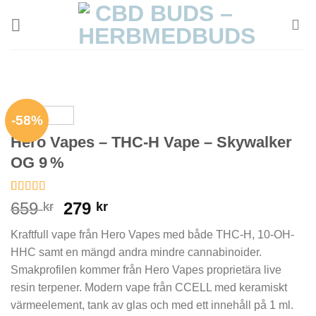
Skip
to
content
-58%
Hero Vapes – THC-H Vape – Skywalker
OG 9 %
Rated
8
659
279
kr
kr
4.00
out
of 5
Kraftfull vape från Hero Vapes med både THC-H, 10-OH-
based on
customer
HHC samt en mängd andra mindre cannabinoider.
ratings
Smakprofilen kommer från Hero Vapes proprietära live
resin terpener. Modern vape från CCELL med keramiskt
värmeelement, tank av glas och med ett innehåll på 1 ml.