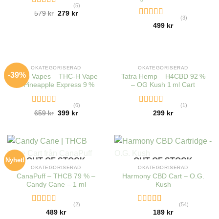
(5)
Rated
4.40
579
kr
279
kr
out of 5
(3)
Rated
499
kr
4.00
out
of 5
OUT OF STOCK
OUT OF STOCK
OKATEGORISERAD
OKATEGORISERAD
-39%
Hero Vapes – THC-H Vape
Tatra Hemp – H4CBD 92 %
– Pineapple Express 9 %
– OG Kush 1 ml Cart
(6)
(1)
Rated
4.67
Rated
5.00
659
kr
399
kr
299
kr
out of 5
out of 5
Nyhet!
OUT OF STOCK
OUT OF STOCK
OKATEGORISERAD
OKATEGORISERAD
CanaPuff – THCB 79 % –
Harmony CBD Cart – O.G.
Candy Cane – 1 ml
Kush
(2)
(54)
Rated
5.00
Rated
489
kr
189
kr
out of 5
4.24
out