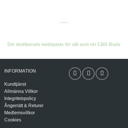
of 5
Din dedikerade webbplats för allt som rör CBD Buds
INFORMATION
Kundtjänst
Allmänna Villkor
Integritetspolicy
Ångerrätt & Returer
Medlemsvillkor
Cookies