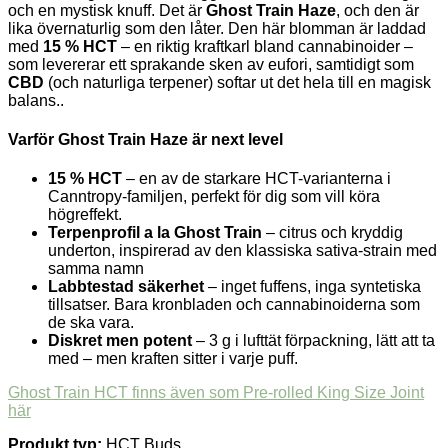
och en mystisk knuff. Det är
Ghost Train Haze
, och den är
lika övernaturlig som den låter. Den här blomman är laddad
med
15 % HCT
– en riktig kraftkarl bland cannabinoider –
som levererar ett sprakande sken av eufori, samtidigt som
CBD
(och naturliga terpener) softar ut det hela till en magisk
balans..
Varför Ghost Train Haze är next level
15 % HCT
– en av de starkare HCT-varianterna i
Canntropy-familjen, perfekt för dig som vill köra
högreffekt.
Terpenprofil a la Ghost Train
– citrus och kryddig
underton, inspirerad av den klassiska sativa-strain med
samma namn
Labbtestad säkerhet
– inget fuffens, inga syntetiska
tillsatser. Bara kronbladen och cannabinoiderna som
de ska vara.
Diskret men potent
– 3 g i lufttät förpackning, lätt att ta
med – men kraften sitter i varje puff.
Ghost Train HCT finns även som Pre-rolled King Size Joint
här
Produkt typ
:
HCT Buds