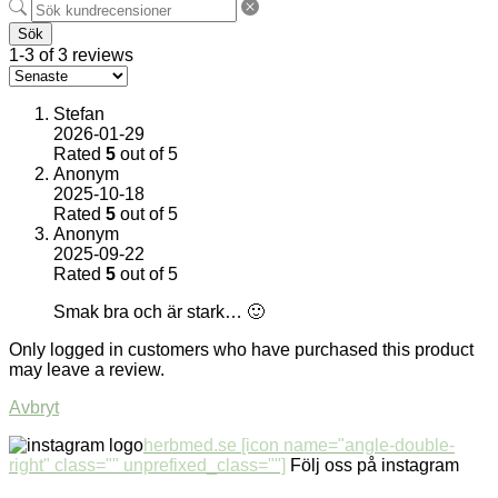
Sök
1-3 of 3 reviews
Stefan
2026-01-29
Rated
5
out of 5
Anonym
2025-10-18
Rated
5
out of 5
Anonym
2025-09-22
Rated
5
out of 5
Smak bra och är stark… 🙂
Only logged in customers who have purchased this product
may leave a review.
Avbryt
herbmed.se [icon name="angle-double-
right" class="" unprefixed_class=""]
Följ oss på instagram