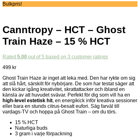
Bulkpris!
Canntropy – HCT – Ghost
Train Haze – 15 % HCT
Rated
5.00
out of 5 based on
3
customer ratings
499
kr
Ghost Train Haze är inget att leka med. Den har rykte om sig
att slå hårt, särskilt för nybörjare. De som har testat säger att
den kickar igång kreativitet, skrattattacker och ibland en
känsla av att huvudet svävar. Perfekt för dig som vill ha en
high-level estetisk hit
, en energikick inför kreativa sessioner
eller bara en stunds citrus-besatt eufori. Säg farväl till
vardags-TV och hoppa på Ghost Train – om du törs.
15 % HCT
Naturliga buds
3 gram i varje förpackning