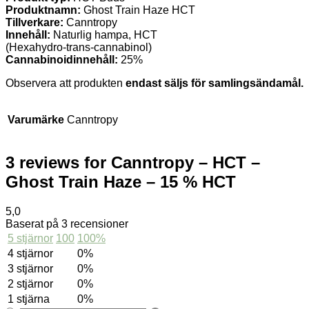
Produktnamn:
Ghost Train Haze HCT
Tillverkare:
Canntropy
Innehåll:
Naturlig hampa, HCT
(Hexahydro‑trans‑cannabinol)
Cannabinoidinnehåll:
25%
Observera att produkten
endast säljs för samlingsändamål.
Varumärke
Canntropy
3 reviews for
Canntropy – HCT –
Ghost Train Haze – 15 % HCT
5,0
Baserat på 3 recensioner
5 stjärnor
100
100%
4 stjärnor
0%
3 stjärnor
0%
2 stjärnor
0%
1 stjärna
0%