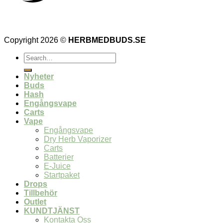
Copyright 2026 ©
HERBMEDBUDS.SE
Search
for:
Nyheter
Buds
Hash
Engångsvape
Carts
Vape
Engångsvape
Dry Herb Vaporizer
Carts
Batterier
E-Juice
Startpaket
Drops
Tillbehör
Outlet
KUNDTJÄNST
Kontakta Oss