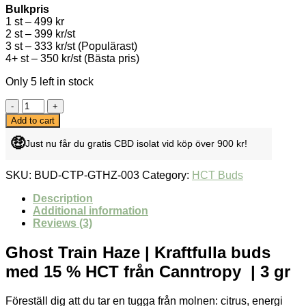
Bulkpris
1 st – 499 kr
2 st – 399 kr/st
3 st – 333 kr/st (Populärast)
4+ st – 350 kr/st (Bästa pris)
Only 5 left in stock
Canntropy
-
Add to cart
HCT
🤑
-
Just nu får du gratis CBD isolat vid köp över 900 kr!
Ghost
Train
SKU:
BUD-CTP-GTHZ-003
Category:
HCT Buds
Haze
-
Description
15
Additional information
%
Reviews (3)
HCT
quantity
Ghost Train Haze | Kraftfulla buds
med 15 % HCT från Canntropy | 3 gr
Föreställ dig att du tar en tugga från molnen: citrus, energi