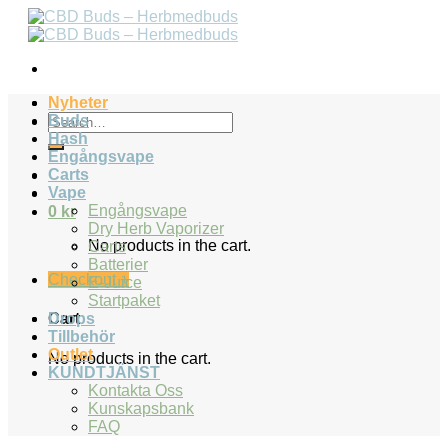
Skip
to
content
Nyheter
Search
Buds
for:
Hash
Engångsvape
Carts
Vape
Engångsvape
0
kr
Dry Herb Vaporizer
No products in the cart.
Carts
Batterier
Checkout
+
E-Juice
Startpaket
Drops
Cart
Tillbehör
Outlet
No products in the cart.
KUNDTJÄNST
Kontakta Oss
Kunskapsbank
FAQ