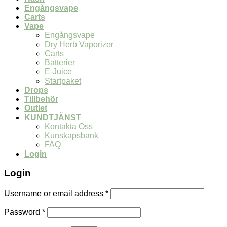
Engångsvape
Carts
Vape
Engångsvape
Dry Herb Vaporizer
Carts
Batterier
E-Juice
Startpaket
Drops
Tillbehör
Outlet
KUNDTJÄNST
Kontakta Oss
Kunskapsbank
FAQ
Login
Login
Username or email address
*
Password
*