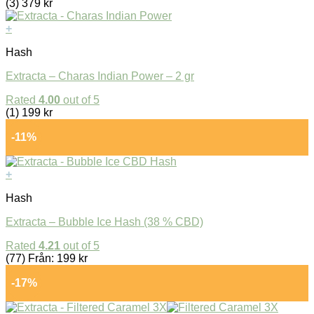
(3)
379
kr
+
Hash
Extracta – Charas Indian Power – 2 gr
Rated
4.00
out of 5
(1)
199
kr
-11%
+
Hash
Extracta – Bubble Ice Hash (38 % CBD)
Rated
4.21
out of 5
(77)
Från:
199
kr
-17%