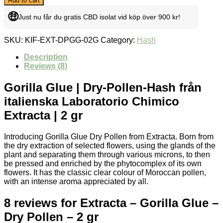
Add to cart
Gorilla
🤑
Glue
Just nu får du gratis CBD isolat vid köp över 900 kr!
-
Dry
SKU:
KIF-EXT-DPGG-02G
Category:
Hash
Pollen
-
Description
2
Reviews (8)
gr
quantity
Gorilla Glue | Dry-Pollen-Hash från
italienska Laboratorio Chimico
Extracta | 2 gr
Introducing Gorilla Glue Dry Pollen from Extracta. Born from
the dry extraction of selected flowers, using the glands of the
plant and separating them through various microns, to then
be pressed and enriched by the phytocomplex of its own
flowers. It has the classic clear colour of Moroccan pollen,
with an intense aroma appreciated by all.
8 reviews for
Extracta – Gorilla Glue –
Dry Pollen – 2 gr