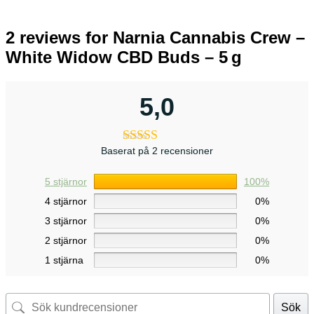
2 reviews for
Narnia Cannabis Crew –
White Widow CBD Buds – 5 g
5,0
Baserat på 2 recensioner
5 stjärnor
100%
4 stjärnor
0%
3 stjärnor
0%
2 stjärnor
0%
1 stjärna
0%
Sök