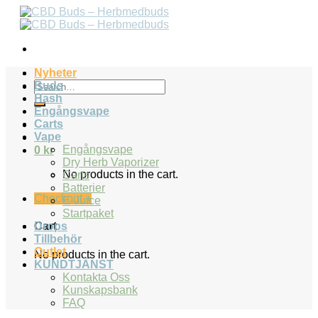
Skip
to
content
Nyheter
Search
Buds
for:
Hash
Engångsvape
Carts
Vape
Engångsvape
0
kr
Dry Herb Vaporizer
No products in the cart.
Carts
Batterier
Checkout
+
E-Juice
Startpaket
Drops
Cart
Tillbehör
Outlet
No products in the cart.
KUNDTJÄNST
Kontakta Oss
Kunskapsbank
FAQ