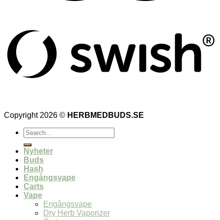
Copyright 2026 ©
HERBMEDBUDS.SE
Search
for:
Nyheter
Buds
Hash
Engångsvape
Carts
Vape
Engångsvape
Dry Herb Vaporizer