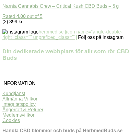
Narnia Cannabis Crew – Critical Kush CBD Buds – 5 g
Rated
4.00
out of 5
(2)
399
kr
herbmed.se [icon name="angle-double-
right" class="" unprefixed_class=""]
Följ oss på instagram
Din dedikerade webbplats för allt som rör CBD
Buds
INFORMATION
Kundtjänst
Allmänna Villkor
Integritetspolicy
Ångerrätt & Returer
Medlemsvillkor
Cookies
Handla CBD blommor och buds på HerbmedBuds.se