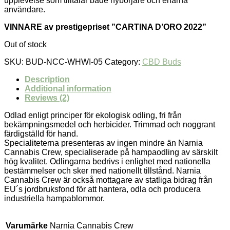
upplevelse som tilltalar både nybörjare och erfarna
användare.
VINNARE av prestigepriset ”CARTINA D’ORO 2022”
Out of stock
SKU:
BUD-NCC-WHWI-05
Category:
CBD Buds
Description
Additional information
Reviews (2)
Odlad enligt principer för ekologisk odling, fri från
bekämpningsmedel och herbicider. Trimmad och noggrant
färdigställd för hand.
Specialiteterna presenteras av ingen mindre än Narnia
Cannabis Crew, specialiserade på hampaodling av särskilt
hög kvalitet. Odlingarna bedrivs i enlighet med nationella
bestämmelser och sker med nationellt tillstånd. Narnia
Cannabis Crew är också mottagare av statliga bidrag från
EU´s jordbruksfond för att hantera, odla och producera
industriella hampablommor.
Varumärke
Narnia Cannabis Crew