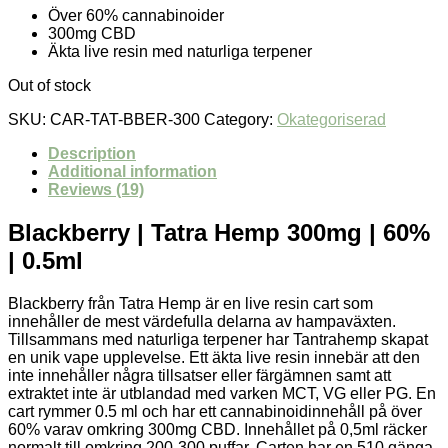
Över 60% cannabinoider
300mg CBD
Äkta live resin med naturliga terpener
Out of stock
SKU:
CAR-TAT-BBER-300
Category:
Okategoriserad
Description
Additional information
Reviews (19)
Blackberry | Tatra Hemp 300mg | 60%
| 0.5ml
Blackberry från Tatra Hemp är en live resin cart som
innehåller de mest värdefulla delarna av hampaväxten.
Tillsammans med naturliga terpener har Tantrahemp skapat
en unik vape upplevelse. Ett äkta live resin innebär att den
inte innehåller några tillsatser eller färgämnen samt att
extraktet inte är utblandad med varken MCT, VG eller PG. En
cart rymmer 0.5 ml och har ett cannabinoidinnehåll på över
60% varav omkring 300mg CBD. Innehållet på 0,5ml räcker
normalt till omkring 200-300 puffar. Carten har en 510 gänga