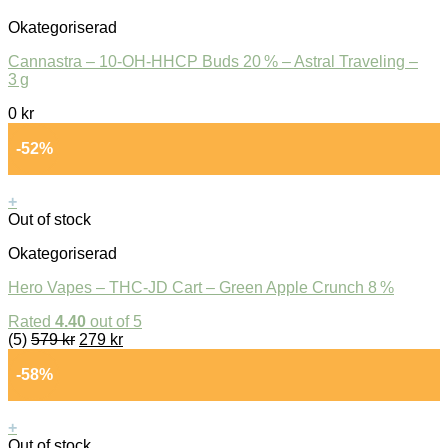
Okategoriserad
Cannastra – 10-OH-HHCP Buds 20 % – Astral Traveling –
3 g
0
kr
-52%
+
Out of stock
Okategoriserad
Hero Vapes – THC-JD Cart – Green Apple Crunch 8 %
Rated
4.40
out of 5
(5)
579
kr
279
kr
-58%
+
Out of stock