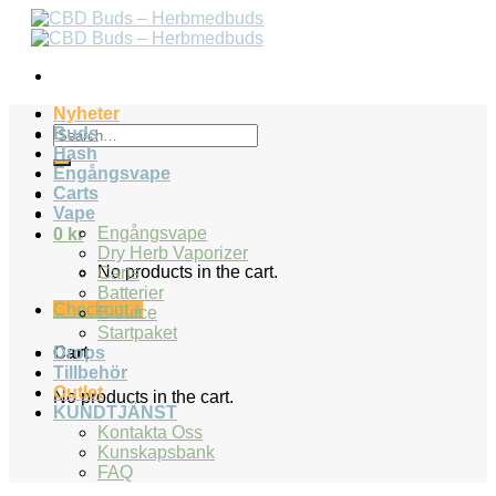
Skip
to
content
Nyheter
Search
Buds
for:
Hash
Engångsvape
Carts
Vape
Engångsvape
0
kr
Dry Herb Vaporizer
No products in the cart.
Carts
Batterier
Checkout
+
E-Juice
Startpaket
Drops
Cart
Tillbehör
Outlet
No products in the cart.
KUNDTJÄNST
Kontakta Oss
Kunskapsbank
FAQ