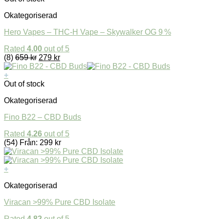
Okategoriserad
Hero Vapes – THC-H Vape – Skywalker OG 9 %
Rated
4.00
out of 5
(8)
659
kr
279
kr
+
Out of stock
Okategoriserad
Fino B22 – CBD Buds
Rated
4.26
out of 5
(54)
Från:
299
kr
+
Okategoriserad
Viracan >99% Pure CBD Isolate
Rated
4.82
out of 5