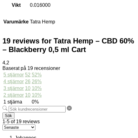
Vikt
0.016000
Varumärke
Tatra Hemp
19 reviews for
Tatra Hemp – CBD 60%
– Blackberry 0,5 ml Cart
4,2
Baserat på 19 recensioner
5 stjärnor
52
52%
4 stjärnor
26
26%
3 stjärnor
10
10%
2 stjärnor
10
10%
1 stjärna
0%
Sök
1-5 of 19 reviews
Johannes