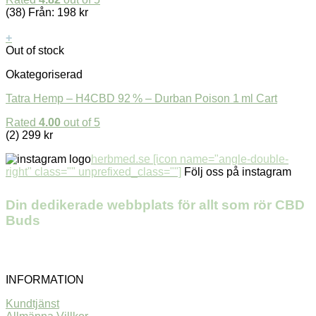
(38)
Från:
198
kr
+
Out of stock
Okategoriserad
Tatra Hemp – H4CBD 92 % – Durban Poison 1 ml Cart
Rated
4.00
out of 5
(2)
299
kr
herbmed.se [icon name="angle-double-
right" class="" unprefixed_class=""]
Följ oss på instagram
Din dedikerade webbplats för allt som rör CBD
Buds
INFORMATION
Kundtjänst