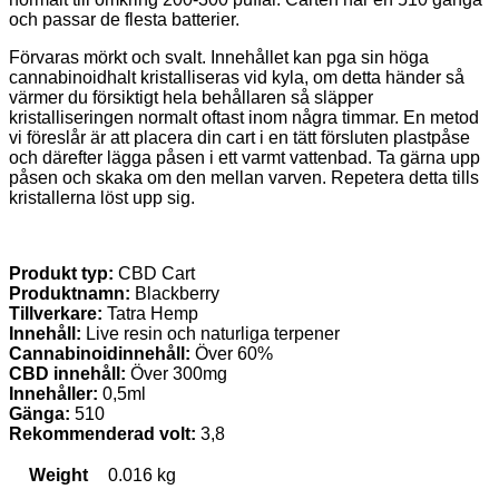
och passar de flesta batterier.
Förvaras mörkt och svalt. Innehållet kan pga sin höga
cannabinoidhalt kristalliseras vid kyla, om detta händer så
värmer du försiktigt hela behållaren så släpper
kristalliseringen normalt oftast inom några timmar. En metod
vi föreslår är att placera din cart i en tätt försluten plastpåse
och därefter lägga påsen i ett varmt vattenbad. Ta gärna upp
påsen och skaka om den mellan varven. Repetera detta tills
kristallerna löst upp sig.
Produkt typ:
CBD Cart
Produktnamn:
Blackberry
Tillverkare:
Tatra Hemp
Innehåll:
Live resin och naturliga terpener
Cannabinoidinnehåll:
Över 60%
CBD innehåll:
Över 300mg
Innehåller:
0,5ml
Gänga:
510
Rekommenderad volt:
3,8
Weight
0.016 kg